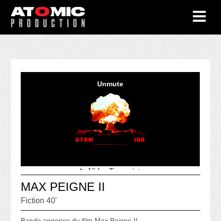
MAX PEIGNE II
Fiction 40'
Bande annonce du film Max Peigne II